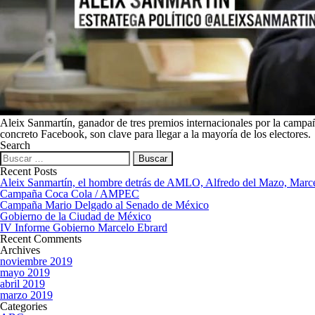
Aleix Sanmartín, ganador de tres premios internacionales por la campañ
concreto Facebook, son clave para llegar a la mayoría de los electores.
Search
Buscar:
Recent Posts
Aleix Sanmartín, el hombre detrás de AMLO, Alfredo del Mazo, Mar
Campaña Coca Cola / AMPEC
Campaña Mario Delgado al Senado de México
Gobierno de la Ciudad de México
IV Informe Gobierno Marcelo Ebrard
Recent Comments
Archives
noviembre 2019
mayo 2019
abril 2019
marzo 2019
Categories