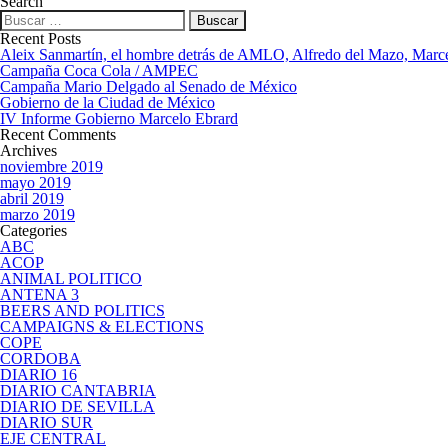
Search
Buscar:
Recent Posts
Aleix Sanmartín, el hombre detrás de AMLO, Alfredo del Mazo, Mar
Campaña Coca Cola / AMPEC
Campaña Mario Delgado al Senado de México
Gobierno de la Ciudad de México
IV Informe Gobierno Marcelo Ebrard
Recent Comments
Archives
noviembre 2019
mayo 2019
abril 2019
marzo 2019
Categories
ABC
ACOP
ANIMAL POLITICO
ANTENA 3
BEERS AND POLITICS
CAMPAIGNS & ELECTIONS
COPE
CORDOBA
DIARIO 16
DIARIO CANTABRIA
DIARIO DE SEVILLA
DIARIO SUR
EJE CENTRAL