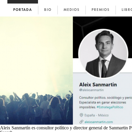
BEERS AND POLITICS
ALEIX SANMARTÍN
PORTADA
BIO
MEDIOS
PREMIOS
LIBR
alvert
|
1 abril, 2019
Aleix Sanmartín es consultor político y director general de Sanmartin Po